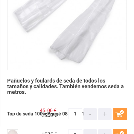
Pañuelos y foulards de seda de todos los
tamaños y calidades. También vendemos seda a
metros.
45.
00 €
Top de seda 100% Pongé 08
| 45711
25.
50 €
COMPRAR