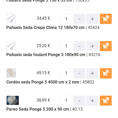
Foulard Seda Pongé 5 130 x 35 cm
| 130x35
COMPRAR
34.
45 €
Pañuelo Seda Crepe China 12 180x70 cm
| 45424
COMPRAR
25.
20 €
Pañuelo seda foulard Ponge 5 180x90 cm
| 45216
COMPRAR
49.
15 €
Cordón seda Pongé 5 4500 cm x 2 mm
| 45802
COMPRAR
38.
99 €
Pareo Seda Pongé 5 200 x 90 cm
| 40.15
COMPRAR