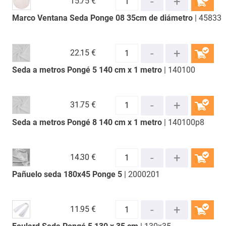
15.
75 €
Marco Ventana Seda Ponge 08 35cm de diámetro
| 45833
COMPRAR
22.
15 €
Seda a metros Pongé 5 140 cm x 1 metro
| 140100
COMPRAR
31.
75 €
Seda a metros Pongé 8 140 cm x 1 metro
| 140100p8
COMPRAR
14.
30 €
Pañuelo seda 180x45 Ponge 5
| 2000201
COMPRAR
11.
95 €