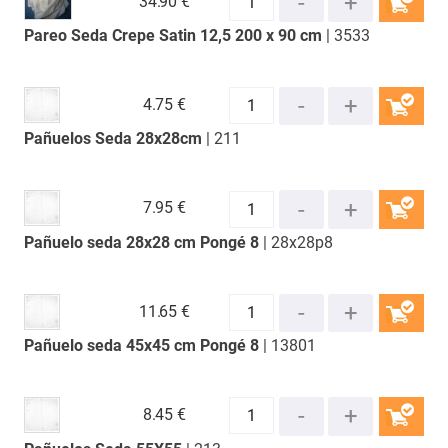
34.
90 €
Pareo Seda Crepe Satin 12,5 200 x 90 cm
| 3533
COMPRAR
4.
75 €
Pañuelos Seda 28x28cm
| 211
COMPRAR
7.
95 €
Pañuelo seda 28x28 cm Pongé 8
| 28x28p8
COMPRAR
11.
65 €
Pañuelo seda 45x45 cm Pongé 8
| 13801
COMPRAR
8.
45 €