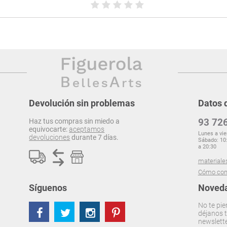
Devolución sin problemas
Datos 
93 726
Haz tus compras sin miedo a
equivocarte:
aceptamos
Lunes a vie
devoluciones
durante 7 días.
Sábado: 10:
a 20:30
materiale
Cómo com
Síguenos
Noveda
No te pie
déjanos t
newslett