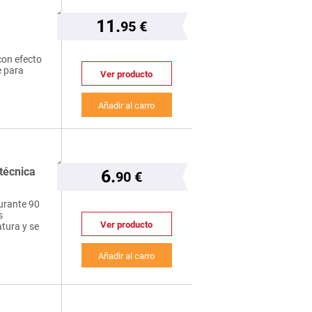
11.
95 €
 con efecto
e para
Ver producto
Añadir al carro
técnica
6.
90 €
urante 90
s
Ver producto
tura y se
Añadir al carro