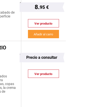
8.
95 €
acabado de
erficie
Ver producto
Añadir al carro
RIO
Precio a consultar
Ver producto
bados
ra
nas, copas
s, la crema
s de