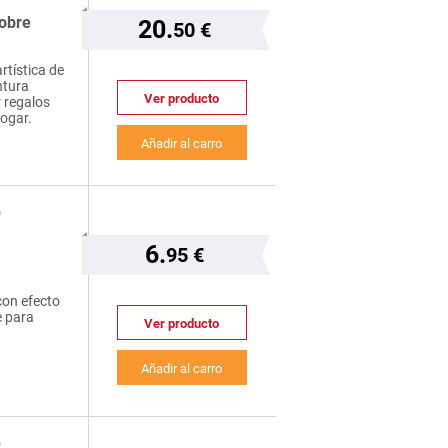
sobre
20.
50 €
rtística de
ntura
Ver producto
r regalos
hogar.
Añadir al carro
O
6.
95 €
 con efecto
e para
Ver producto
Añadir al carro
O