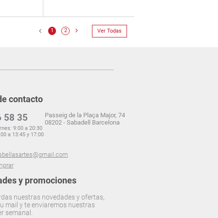
1
2
Ver Todas
de contacto
Passeig de la Plaça Major, 74
 58 35
08202 - Sabadell Barcelona
rnes: 9:00 a 20:30
00 a 13:45 y 17:00
sbellasartes@gmail.com
prar
des y promociones
rdas nuestras novedades y ofertas,
u mail y te enviaremos nuestras
er semanal.