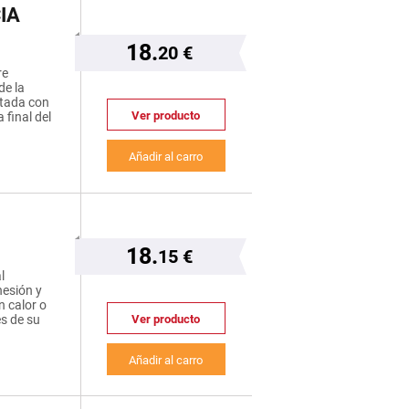
IA
18.
20 €
re
de la
atada con
Ver producto
final del
Añadir al carro
18.
15 €
l
hesión y
n calor o
Ver producto
és de su
Añadir al carro