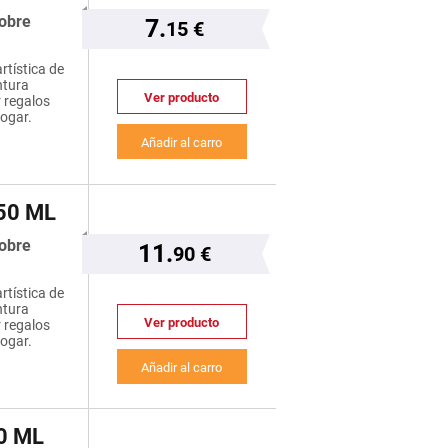
sobre
7.
15 €
rtística de
ntura
Ver producto
r regalos
hogar.
Añadir al carro
50 ML
sobre
11.
90 €
rtística de
ntura
Ver producto
r regalos
hogar.
Añadir al carro
0 ML