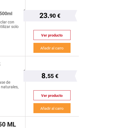
 500ml
23.
90 €
clar con
ilizar solo
Ver producto
Añadir al carro
S
8.
55 €
ase de
 naturales,
Ver producto
Añadir al carro
50 ML