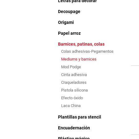
Letras para decorar
Decoupage
Origami
Papel arroz
Barnices, patinas, colas
Colas adhesivas-Pegamentos
Mediums y barnices
Mod Podge
Cinta adhesiva
Craqueladores
Pistola silicona
Efecto óxido
Laca China
Plantillas para stencil
Encuadernación
Plástico mágico