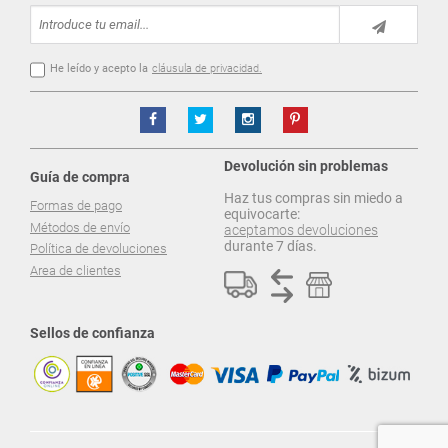
He leído y acepto la
cláusula de privacidad.
Devolución sin problemas
Guía de compra
Haz tus compras sin miedo a
Formas de pago
equivocarte:
Métodos de envío
aceptamos devoluciones
durante 7 días.
Política de devoluciones
Area de clientes
Sellos de confianza