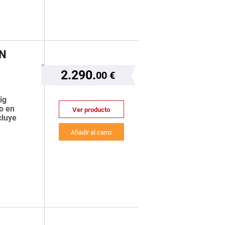
N
2.290.
00 €
ig
o en
Ver producto
cluye
Añadir al carro