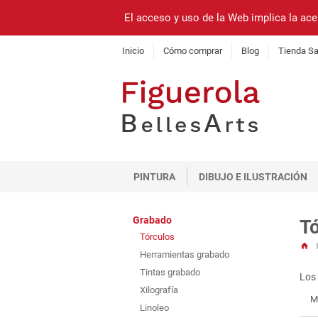
El acceso y uso de la Web implica la ace
Inicio
Cómo comprar
Blog
Tienda Sa
PINTURA
DIBUJO E ILUSTRACIÓN
Grabado
Tó
Tórculos
Herramientas grabado
Tintas grabado
Los 
Xilografía
M
Linoleo