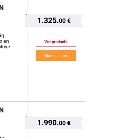
N
1.325.
00 €
ig
o en
Ver producto
cluye
Añadir al carro
N
1.990.
00 €
ig