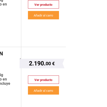
o en
Ver producto
Añadir al carro
N
2.190.
00 €
ig
o en
Ver producto
ncluye
Añadir al carro