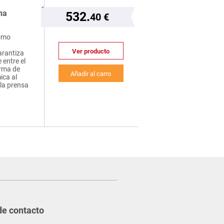
na
532.
40 €
como
Ver producto
arantiza
 entre el
orma de
Añadir al carro
ica al
la prensa
de contacto