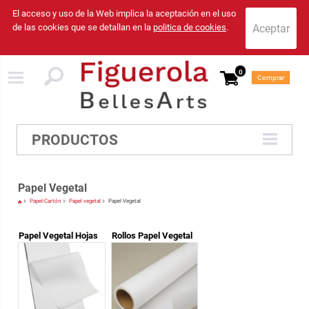
El acceso y uso de la Web implica la aceptación en el uso
de las cookies que se detallan en la
politica de cookies
.
0
Comprar
PRODUCTOS
Papel Vegetal
Papel-Cartón
Papel vegetal
Papel Vegetal
Papel Vegetal Hojas
Rollos Papel Vegetal