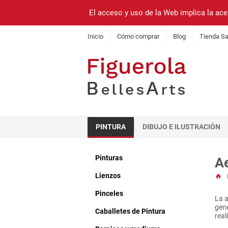
El acceso y uso de la Web implica la ace
Inicio
Cómo comprar
Blog
Tienda Sa
PINTURA
DIBUJO E ILUSTRACIÓN
Pinturas
Ae
Lienzos
Pinceles
La a
gene
Caballetes de Pintura
real