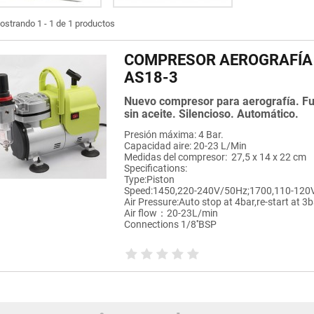
ostrando 1 - 1 de 1 productos
COMPRESOR AEROGRAFÍA
AS18-3
Nuevo compresor para aerografía. F
sin aceite. Silencioso. Automático.
Presión máxima: 4 Bar.
Capacidad aire: 20-23 L/Min
Medidas del compresor: 27,5 x 14 x 22 cm
Specifications:
Type:Piston
Speed:1450,220-240V/50Hz;1700,110-1
Air Pressure:Auto stop at 4bar,re-start at 
Air flow：20-23L/min
Connections 1/8''BSP