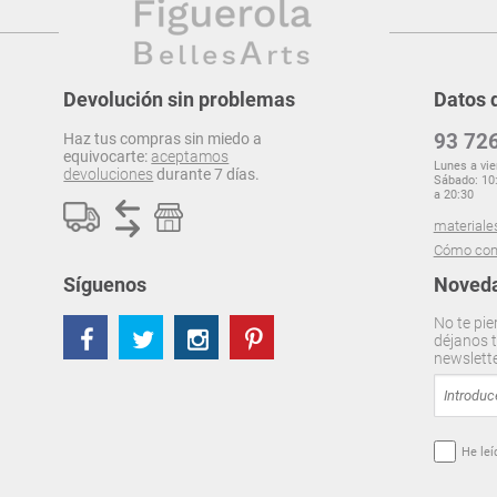
Devolución sin problemas
Datos 
93 726
Haz tus compras sin miedo a
equivocarte:
aceptamos
Lunes a vie
devoluciones
durante 7 días.
Sábado: 10:
a 20:30
materiale
Cómo com
Síguenos
Noveda
No te pie
déjanos t
newslett
He leí