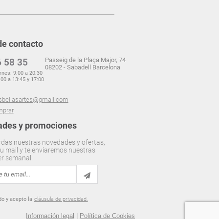
de contacto
Passeig de la Plaça Major, 74
 58 35
08202 - Sabadell Barcelona
rnes: 9:00 a 20:30
00 a 13:45 y 17:00
sbellasartes@gmail.com
prar
des y promociones
rdas nuestras novedades y ofertas,
u mail y te enviaremos nuestras
er semanal.
do y acepto la
cláusula de privacidad.
Información legal
|
Política de Cookies