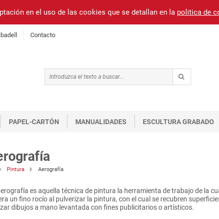
ptación en el uso de las cookies que se detallan en la
politica de 
badell
Contacto
PAPEL-CARTÓN
MANUALIDADES
ESCULTURA GRABADO
rografía
Pintura
Aerografía
erografía es aquella técnica de pintura la herramienta de trabajo de la cu
ra un fino rocío al pulverizar la pintura, con el cual se recubren superfici
izar dibujos a mano levantada con fines publicitarios o artísticos.