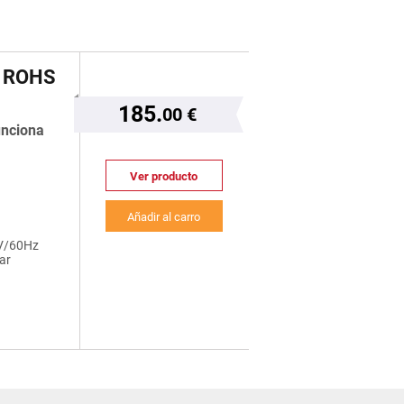
 ROHS
185.
00 €
unciona
Ver producto
Añadir al carro
20V/60Hz
3bar