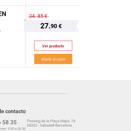
EN
34.
85 €
27.
90 €
e
Ver producto
Añadir al carro
de contacto
Passeig de la Plaça Major, 74
 58 35
08202 - Sabadell Barcelona
rnes: 9:00 a 20:30