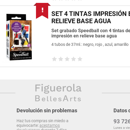
SET 4 TINTAS IMPRESIÓN 
RELIEVE BASE AGUA
Set grabado Speedball con 4 tintas d
impresión en relieve base agua
4 tubos de 37ml.: negro, rojo , azul, amarillo
Devolución sin problemas
Datos 
93 726
Haz tus compras sin miedo a
equivocarte:
aceptamos
Lunes a vie
devoluciones
durante 7 días.