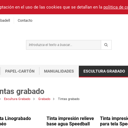
ptación en el uso de las cookies que se detallan en la
politica de 
badell
Contacto
PAPEL-CARTÓN
MANUALIDADES
ESCULTURA GRABADO
ntas grabado
Escultura Grabado
Grabado
Tintas grabado
ta Linograbado
Tinta impresión relieve
Tinta impresi
béo
base agua Speedball
para tela Spe