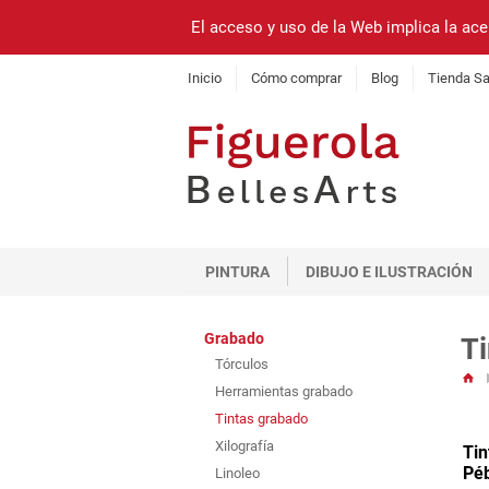
El acceso y uso de la Web implica la ace
Inicio
Cómo comprar
Blog
Tienda Sa
PINTURA
DIBUJO E ILUSTRACIÓN
Grabado
Ti
Tórculos
Herramientas grabado
Tintas grabado
Xilografía
Tin
Pé
Linoleo