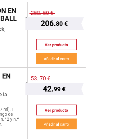
ÓN EN
258.
50 €
DBALL
206.
80 €
ck,
Ver producto
Añadir al carro
N EN
53.
70 €
42.
99 €
e la
7 ml), 1
Ver producto
ango de
n.° 2 y n.º
m.
Añadir al carro