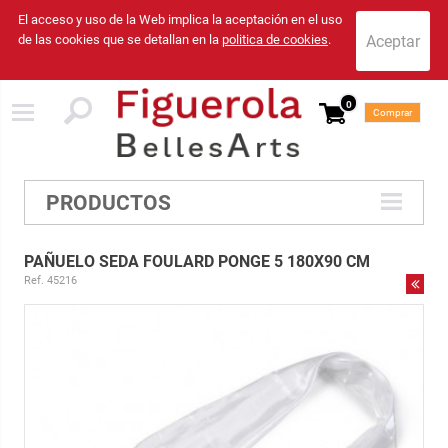
El acceso y uso de la Web implica la aceptación en el uso
de las cookies que se detallan en la
politica de cookies
.
0
Comprar
PRODUCTOS
PAÑUELO SEDA FOULARD PONGE 5 180X90 CM
Ref. 45216