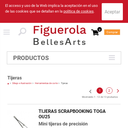
El acceso y uso de la Web implica la aceptación en el uso
de las cookies que se detallan en la
politica de cookies
.
0
Comprar
PRODUCTOS
Tijeras
Dibujo e Ilustración
Herramientas de corte
Tijeras
1
2
Mostrando 1 - 12 de 13 productos
TIJERAS SCRAPBOOKING TOGA
OU25
Mini tijeras de precisión