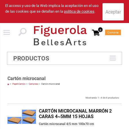
El acceso y uso de la Web implica la aceptación en el uso
de las cookies que se detallan en la
politica de cookies
.
0
Comprar
PRODUCTOS
Cartón microcanal
Papel-Cartón
Cartones
Cartón microcanal
Mostrando 1 - 4 de 4 productos
CARTÓN MICROCANAL MARRÓN 2
CARAS 4~5MM 15 HOJAS
Cartón microcanal 4/5 mm 100x70 cm