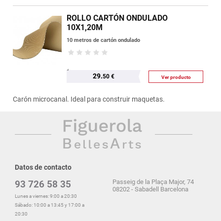
ROLLO CARTÓN ONDULADO
10X1,20M
10 metros de cartón ondulado
29.
50 €
Ver producto
Carón microcanal. Ideal para construir maquetas.
Datos de contacto
Passeig de la Plaça Major, 74
93 726 58 35
08202 - Sabadell Barcelona
Lunes a viernes: 9:00 a 20:30
Sábado: 10:00 a 13:45 y 17:00 a
20:30