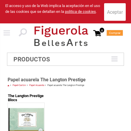
El acceso y uso de la Web implica la aceptación en el uso
de las cookies que se detallan en la
politica de cookies
.
0
Comprar
PRODUCTOS
Papel acuarela The Langton Prestige
Papel-Cartón
Papel Acuarela
Papel acuarela The Langton Prestige
The Langton Prestige
Blocs