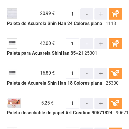
20.
99 €
Paleta de Acuarela Shin Han 24 Colores plana
| 1113
COMPRAR
42.
00 €
Paleta para Acuarela ShinHan 35+2
| 25301
COMPRAR
16.
80 €
Paleta de Acuarela Shin Han 18 Colores plana
| 25300
COMPRAR
5.
25 €
Paleta desechable de papel Art Creation 90671824
| 9067
COMPRAR