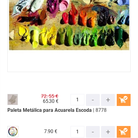
72.
55 €
65.
30 €
Paleta Metálica para Acuarela Escoda
| 8778
COMPRAR
7.
90 €