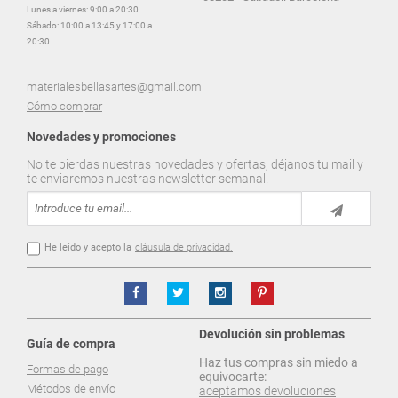
Lunes a viernes: 9:00 a 20:30
Sábado: 10:00 a 13:45 y 17:00 a
20:30
materialesbellasartes@gmail.com
Cómo comprar
Novedades y promociones
No te pierdas nuestras novedades y ofertas, déjanos tu mail y
te enviaremos nuestras newsletter semanal.
He leído y acepto la
cláusula de privacidad.
Devolución sin problemas
Guía de compra
Haz tus compras sin miedo a
Formas de pago
equivocarte:
Métodos de envío
aceptamos devoluciones