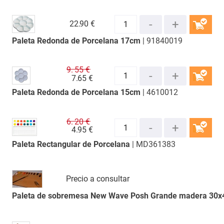
22.
90 €
Paleta Redonda de Porcelana 17cm
| 91840019
COMPRAR
9.
55 €
7.
65 €
Paleta Redonda de Porcelana 15cm
| 4610012
COMPRAR
6.
20 €
4.
95 €
Paleta Rectangular de Porcelana
| MD361383
COMPRAR
Precio a consultar
Paleta de sobremesa New Wave Posh Grande madera 30