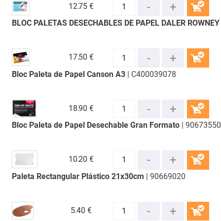
12.
75 €
BLOC PALETAS DESECHABLES DE PAPEL DALER ROWNEY
COMPRAR
17.
50 €
Bloc Paleta de Papel Canson A3
| C400039078
COMPRAR
18.
90 €
Bloc Paleta de Papel Desechable Gran Formato
| 90673550
COMPRAR
10.
20 €
Paleta Rectangular Plástico 21x30cm
| 90669020
COMPRAR
5.
40 €