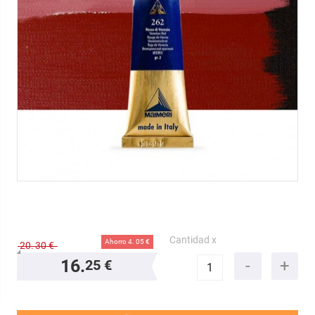
Cantidad x
Ahorro 4.
05 €
20.
30 €
16.
25 €