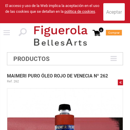
El acceso y uso de la Web implica la aceptación en el uso
de las cookies que se detallan en la
politica de cookies
.
0
Comprar
PRODUCTOS
MAIMERI PURO ÓLEO ROJO DE VENECIA Nº 262
Ref. 262