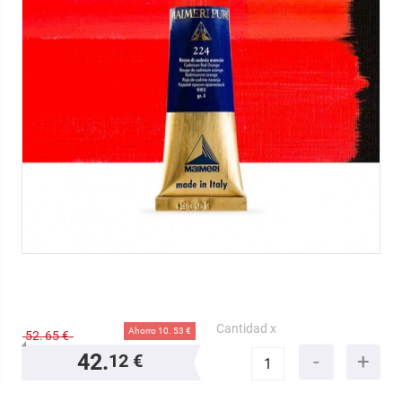
Cantidad x
Ahorro 10.
53 €
52.
65 €
42.
12 €