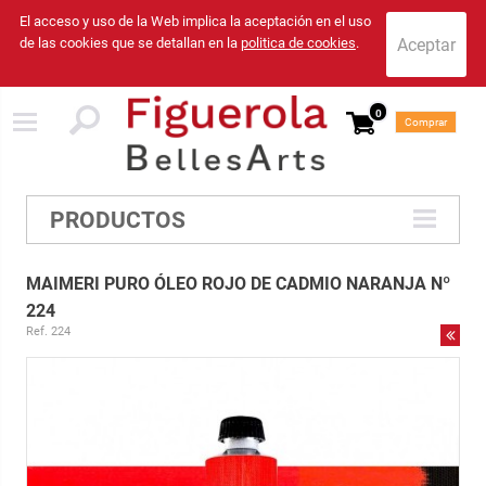
El acceso y uso de la Web implica la aceptación en el uso
de las cookies que se detallan en la
politica de cookies
.
0
Comprar
PRODUCTOS
MAIMERI PURO ÓLEO ROJO DE CADMIO NARANJA Nº
224
Ref. 224