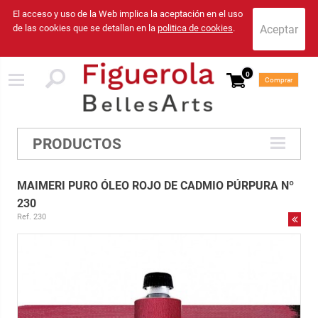
El acceso y uso de la Web implica la aceptación en el uso
de las cookies que se detallan en la
politica de cookies
.
0
Comprar
PRODUCTOS
MAIMERI PURO ÓLEO ROJO DE CADMIO PÚRPURA Nº
230
Ref. 230