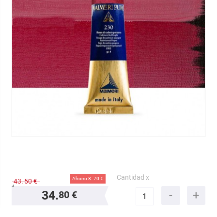
Cantidad x
Ahorro 8.
70 €
43.
50 €
34.
80 €