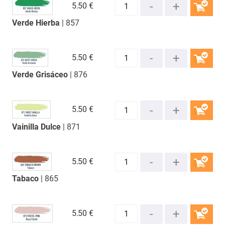
5.
50 €
Verde Hierba
| 857
COMPRAR
5.
50 €
Verde Grisáceo
| 876
COMPRAR
5.
50 €
Vainilla Dulce
| 871
COMPRAR
5.
50 €
Tabaco
| 865
COMPRAR
5.
50 €