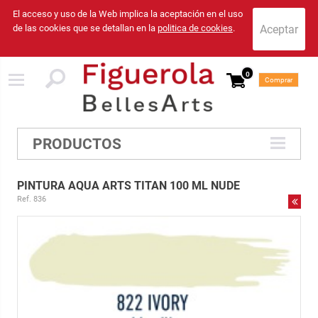
El acceso y uso de la Web implica la aceptación en el uso
de las cookies que se detallan en la
politica de cookies
.
0
Comprar
PRODUCTOS
PINTURA AQUA ARTS TITAN 100 ML NUDE
Ref. 836