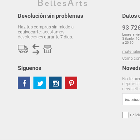
Devolución sin problemas
Datos 
93 726
Haz tus compras sin miedo a
equivocarte:
aceptamos
Lunes a vie
devoluciones
durante 7 días.
Sábado: 10:
a 20:30
materiale
Cómo com
Síguenos
Noveda
No te pie
déjanos t
newslett
He leí