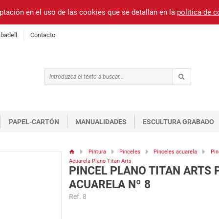
ptación en el uso de las cookies que se detallan en la
politica de 
badell
Contacto
PAPEL-CARTÓN
MANUALIDADES
ESCULTURA GRABADO
Pintura
Pinceles
Pinceles acuarela
Pin
Acuarela Plano Titan Arts
PINCEL PLANO TITAN ARTS 
ACUARELA Nº 8
Ref. 8