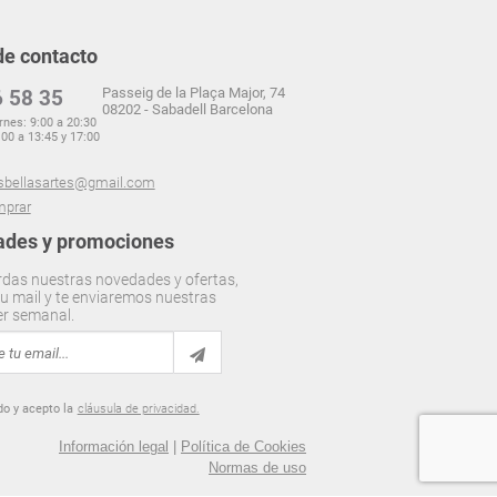
de contacto
Passeig de la Plaça Major, 74
 58 35
08202 - Sabadell Barcelona
rnes: 9:00 a 20:30
00 a 13:45 y 17:00
sbellasartes@gmail.com
prar
des y promociones
rdas nuestras novedades y ofertas,
u mail y te enviaremos nuestras
er semanal.
do y acepto la
cláusula de privacidad.
Información legal
|
Política de Cookies
Normas de uso