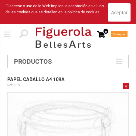
El acceso y uso de la Web implica la aceptación en el uso
de las cookies que se detallan en la
politica de cookies
.
0
Comprar
PRODUCTOS
PAPEL CABALLO A4 109A
Ref. 515