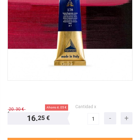
Cantidad x
Ahorro 4.
05 €
20.
30 €
16.
25 €