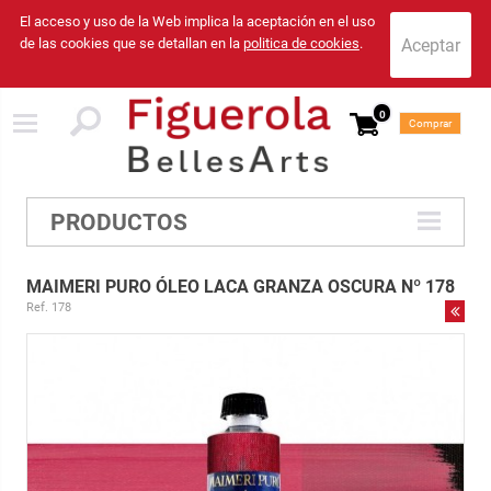
El acceso y uso de la Web implica la aceptación en el uso
de las cookies que se detallan en la
politica de cookies
.
0
Comprar
PRODUCTOS
MAIMERI PURO ÓLEO LACA GRANZA OSCURA Nº 178
Ref. 178