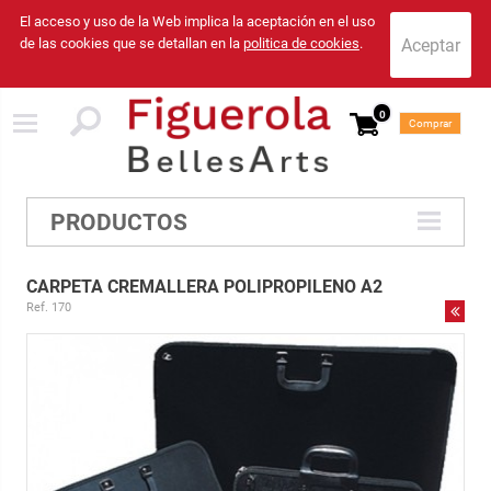
El acceso y uso de la Web implica la aceptación en el uso
de las cookies que se detallan en la
politica de cookies
.
0
Comprar
PRODUCTOS
CARPETA CREMALLERA POLIPROPILENO A2
Ref. 170