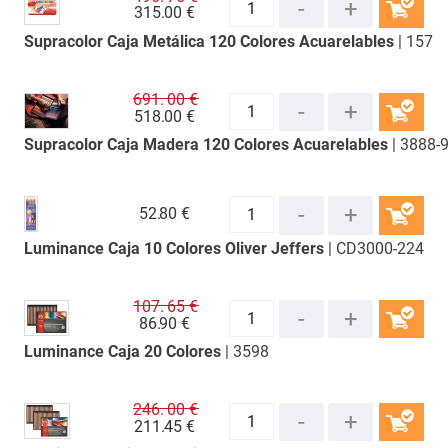
315.
00 €
Supracolor Caja Metálica 120 Colores Acuarelables
| 157
COMPRAR
691.
00 €
518.
00 €
Supracolor Caja Madera 120 Colores Acuarelables
| 3888-
COMPRAR
52.
80 €
Luminance Caja 10 Colores Oliver Jeffers
| CD3000-224
COMPRAR
107.
65 €
86.
90 €
Luminance Caja 20 Colores
| 3598
COMPRAR
246.
00 €
211.
45 €