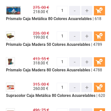
275.
00 €
218.
00 €
Prismalo Caja Metálica 80 Colores Acuarelables
| 618
COMPRAR
226.
00 €
199.
00 €
Prismalo Caja Madera 50 Colores Acuarelables
| 4789
COMPRAR
413.
55 €
318.
00 €
Prismalo Caja Madera 80 Colores Acuarelables
| 4788
COMPRAR
315.
00 €
260.
00 €
Supracolor Caja Metálica 80 Colores Acuarelables
| 620
COMPRAR
496.
75 €