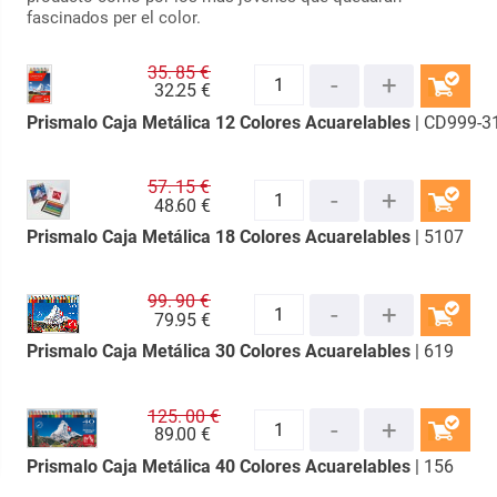
fascinados per el color.
35.
85 €
32.
25 €
Prismalo Caja Metálica 12 Colores Acuarelables
| CD999-3
COMPRAR
57.
15 €
48.
60 €
Prismalo Caja Metálica 18 Colores Acuarelables
| 5107
COMPRAR
99.
90 €
79.
95 €
Prismalo Caja Metálica 30 Colores Acuarelables
| 619
COMPRAR
125.
00 €
89.
00 €
Prismalo Caja Metálica 40 Colores Acuarelables
| 156
COMPRAR