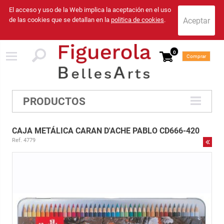
El acceso y uso de la Web implica la aceptación en el uso
de las cookies que se detallan en la
politica de cookies
.
0
Comprar
PRODUCTOS
CAJA METÁLICA CARAN D'ACHE PABLO CD666-420
Ref. 4779