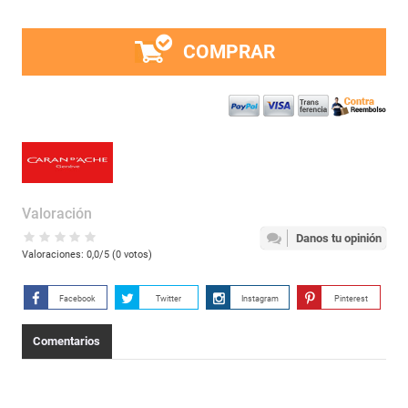
COMPRAR
Valoración
Danos tu opinión
Valoraciones:
0,0
/5 (
0
votos)
Facebook
Twitter
Instagram
Pinterest
Comentarios