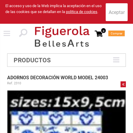
El acceso y uso de la Web implica la aceptación en el uso
de las cookies que se detallan en la
politica de cookies
.
0
Comprar
PRODUCTOS
ADORNOS DECORACIÓN WORLD MODEL 24003
Ref. 2310