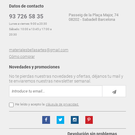
Datos de contacto
Passeig de la Plaça Major, 74
93 726 58 35
08202 - Sabadell Barcelona
Lunes a viernes: 9:00 a 20:30
Sábado: 10:00 a 13:45 y 17:00 a
20:30
materialesbellasartes@gmail.com
Cómo comprar
Novedades y promociones
No te pierdas nuestras novedades y ofertas, déjanos tu mail y
te enviaremos nuestras newsletter semanal.
He leído y acepto la
cláusula de privacidad.
Devolución sin problemas