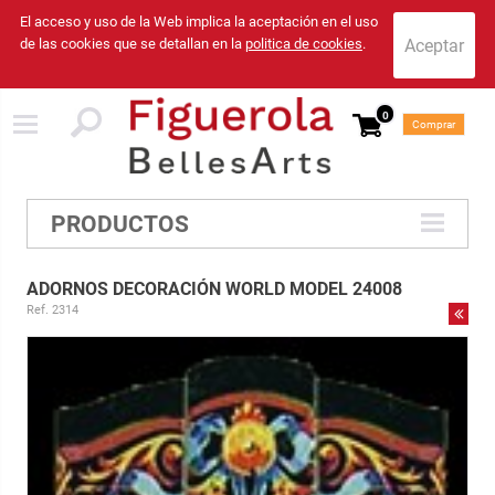
El acceso y uso de la Web implica la aceptación en el uso
de las cookies que se detallan en la
politica de cookies
.
0
Comprar
PRODUCTOS
ADORNOS DECORACIÓN WORLD MODEL 24008
Ref. 2314