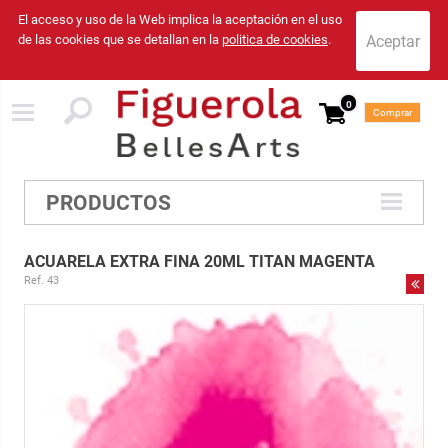
El acceso y uso de la Web implica la aceptación en el uso
de las cookies que se detallan en la
politica de cookies
.
0
Comprar
PRODUCTOS
ACUARELA EXTRA FINA 20ML TITAN MAGENTA
Ref. 43