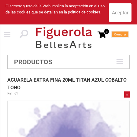
El acceso y uso de la Web implica la aceptación en el uso
de las cookies que se detallan en la
politica de cookies
.
0
Comprar
PRODUCTOS
ACUARELA EXTRA FINA 20ML TITAN AZUL COBALTO
TONO
Ref. 61