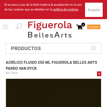
El acceso y uso de la Web implica la aceptación en el uso
de las cookies que se detallan en la
politica de cookies
.
0
Comprar
PRODUCTOS
ACRÍLICO FLUIDO 250 ML FIGUEROLA BELLES ARTS
PARDO VAN DYCK
Ref. DA29