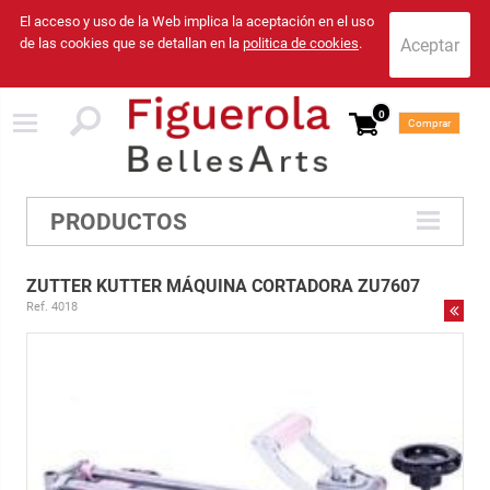
El acceso y uso de la Web implica la aceptación en el uso
de las cookies que se detallan en la
politica de cookies
.
0
Comprar
PRODUCTOS
ZUTTER KUTTER MÁQUINA CORTADORA ZU7607
Ref. 4018