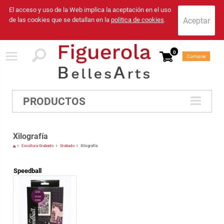
El acceso y uso de la Web implica la aceptación en el uso
de las cookies que se detallan en la
politica de cookies
.
0
Comprar
PRODUCTOS
Xilografía
Escultura Grabado
Grabado
Xilografía
Speedball