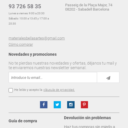
Passeig de la Plaça Major, 74
93 726 58 35
08202 - Sabadell Barcelona
Lunes a viernes: 9:00 a 20:30
Sábado: 10:00 a 13:45 y 17:00 a
20:30
materialesbellasartes@gmail.com
Cómo comprar
Novedades y promociones
No te pierdas nuestras novedades y ofertas, déjanos tu mail y
te enviaremos nuestras newsletter semanal.
He leído y acepto la
cláusula de privacidad.
Devolución sin problemas
Guía de compra
Haz tus compras sin miedo a