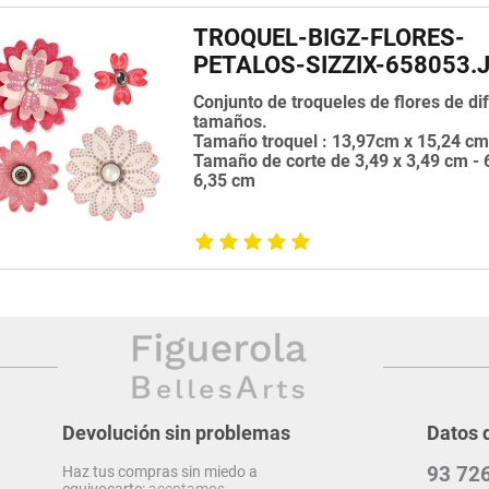
TROQUEL-BIGZ-FLORES-
PETALOS-SIZZIX-658053.
Conjunto de troqueles de flores de di
tamaños.
Tamaño troquel : 13,97cm x 15,24 c
Tamaño de corte de 3,49 x 3,49 cm - 
6,35 cm
Devolución sin problemas
Datos 
93 726
Haz tus compras sin miedo a
equivocarte:
aceptamos