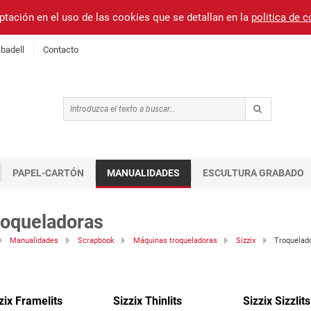
ptación en el uso de las cookies que se detallan en la
politica de 
badell
Contacto
PAPEL-CARTÓN
MANUALIDADES
ESCULTURA GRABADO
roqueladoras
Manualidades
Scrapbook
Máquinas troqueladoras
Sizzix
Troquelad
zix Framelits
Sizzix Thinlits
Sizzix Sizzlits