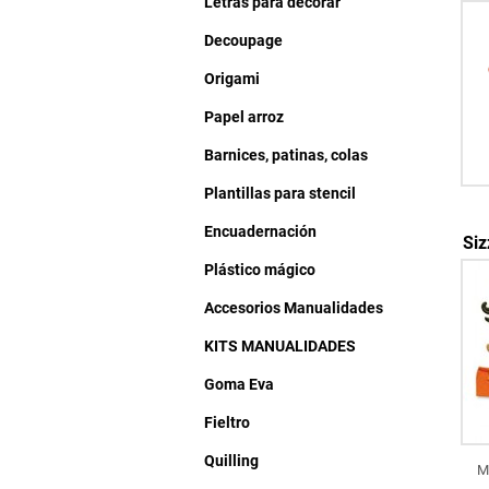
Letras para decorar
Decoupage
Origami
Papel arroz
Barnices, patinas, colas
Plantillas para stencil
Encuadernación
Siz
Plástico mágico
Accesorios Manualidades
KITS MANUALIDADES
Goma Eva
Fieltro
Quilling
M