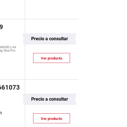
9
Precio a consultar
660200 y kit
ig Shot Pro
Ver producto
661073
Precio a consultar
m
Ver producto