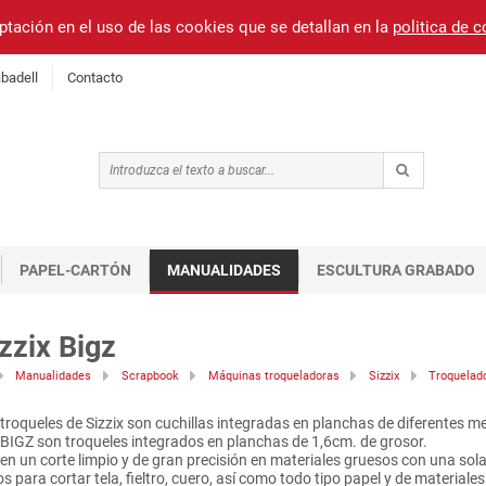
ptación en el uso de las cookies que se detallan en la
politica de 
badell
Contacto
PAPEL-CARTÓN
MANUALIDADES
ESCULTURA GRABADO
zzix Bigz
Manualidades
Scrapbook
Máquinas troqueladoras
Sizzix
Troquelad
troqueles de Sizzix son cuchillas integradas en planchas de diferentes m
BIGZ son troqueles integrados en planchas de 1,6cm. de grosor.
en un corte limpio y de gran precisión en materiales gruesos con una sol
s para cortar tela, fieltro, cuero, así como todo tipo papel y de materiales