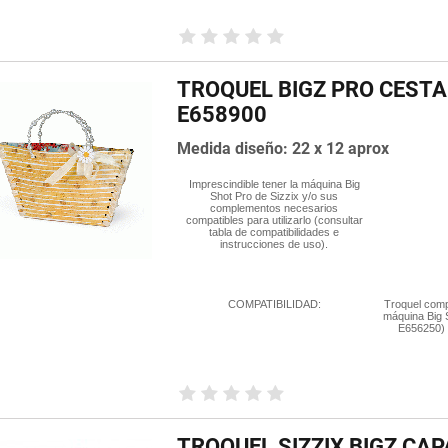
TROQUEL BIGZ PRO CESTA
E658900
Medida diseño: 22 x 12 aprox
Imprescindible tener la máquina Big
Shot Pro de Sizzix y/o sus
complementos necesarios
compatibles para utilizarlo (consultar
tabla de compatibilidades e
instrucciones de uso).
COMPATIBILIDAD:
Troquel comp
máquina Big S
E656250) 
TROQUEL SIZZIX BIGZ CAP