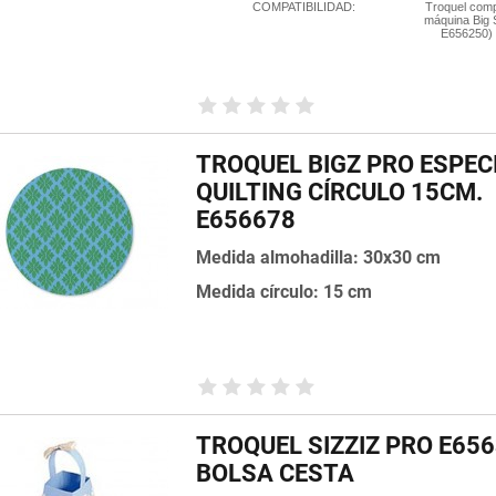
COMPATIBILIDAD:
Troquel comp
máquina Big S
E656250) 
TROQUEL BIGZ PRO ESPEC
QUILTING CÍRCULO 15CM.
E656678
Medida almohadilla: 30x30 cm
Medida círculo: 15 cm
TROQUEL SIZZIZ PRO E65
BOLSA CESTA