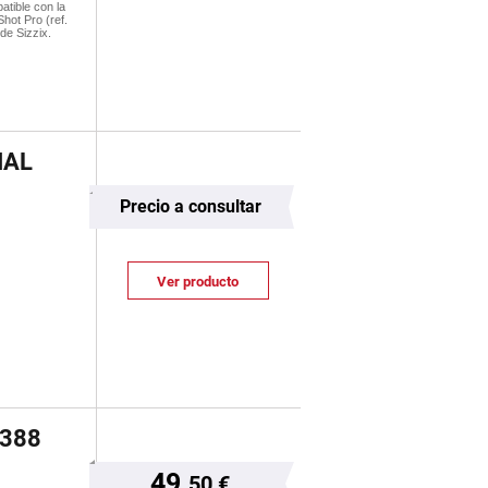
atible con la
hot Pro (ref.
de Sizzix.
IAL
Precio a consultar
Ver producto
6388
49.
50 €