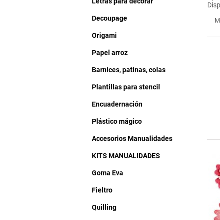
Letras para decorar
Disp
Decoupage
M
Origami
Papel arroz
Barnices, patinas, colas
Plantillas para stencil
Encuadernación
Plástico mágico
Accesorios Manualidades
KITS MANUALIDADES
Goma Eva
Fieltro
Quilling