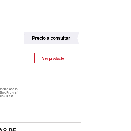
Precio a consultar
Ver producto
atible con la
hot Pro (ref.
de Sizzix.
AS DE