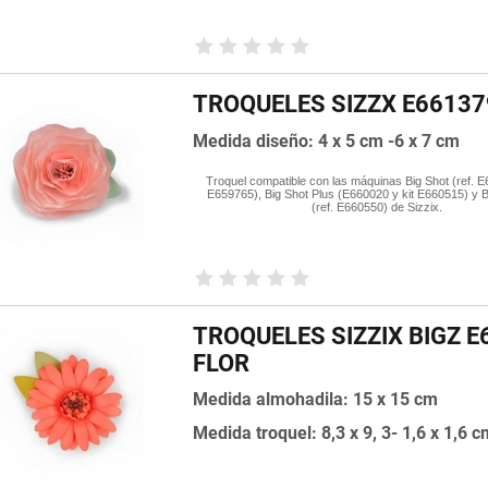
TROQUELES SIZZX E66137
Medida diseño: 4 x 5 cm -6 x 7 cm
Troquel compatible con las máquinas Big Shot (ref. E
E659765), Big Shot Plus (E660020 y kit E660515) y B
(ref. E660550) de Sizzix.
TROQUELES SIZZIX BIGZ E
FLOR
Medida almohadila: 15 x 15 cm
Medida troquel: 8,3 x 9, 3- 1,6 x 1,6 c