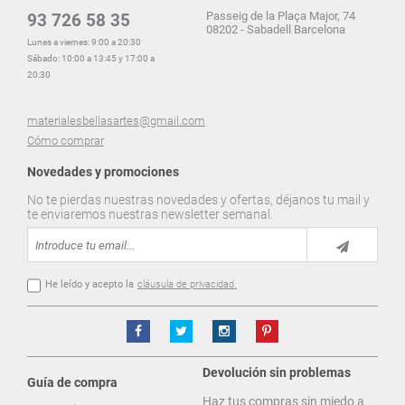
Passeig de la Plaça Major, 74
93 726 58 35
08202 - Sabadell Barcelona
Lunes a viernes: 9:00 a 20:30
Sábado: 10:00 a 13:45 y 17:00 a
20:30
materialesbellasartes@gmail.com
Cómo comprar
Novedades y promociones
No te pierdas nuestras novedades y ofertas, déjanos tu mail y
te enviaremos nuestras newsletter semanal.
He leído y acepto la
cláusula de privacidad.
Devolución sin problemas
Guía de compra
Haz tus compras sin miedo a