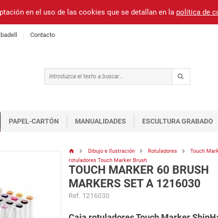
ptación en el uso de las cookies que se detallan en la
politica de 
badell
Contacto
PAPEL-CARTÓN
MANUALIDADES
ESCULTURA GRABADO
Dibujo e Ilustración
Rotuladores
Touch Mar
rotuladores Touch Marker Brush
TOUCH MARKER 60 BRUSH
MARKERS SET A 1216030
Ref. 1216030
Caja rotuladores Touch Marker ShinHa