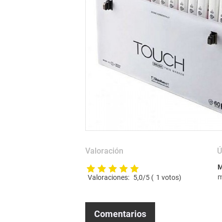
Valoración
Ú
M
m
Valoraciones:
5,0
/5 (
1
votos)
Comentarios