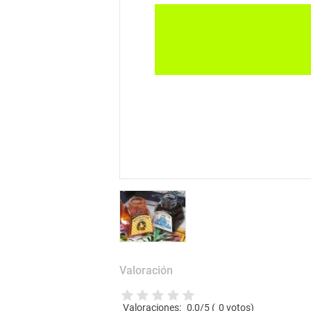
Valoración
Valoraciones:
0,0
/5 (
0
votos)