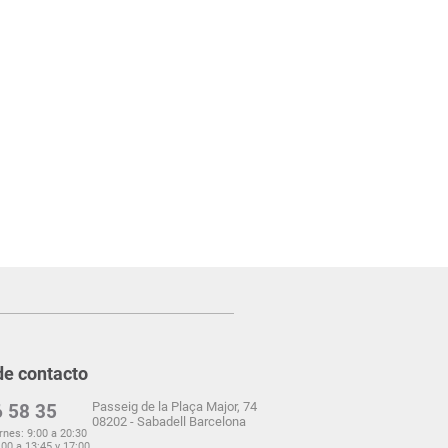
de contacto
Passeig de la Plaça Major, 74
 58 35
08202 - Sabadell Barcelona
rnes: 9:00 a 20:30
00 a 13:45 y 17:00