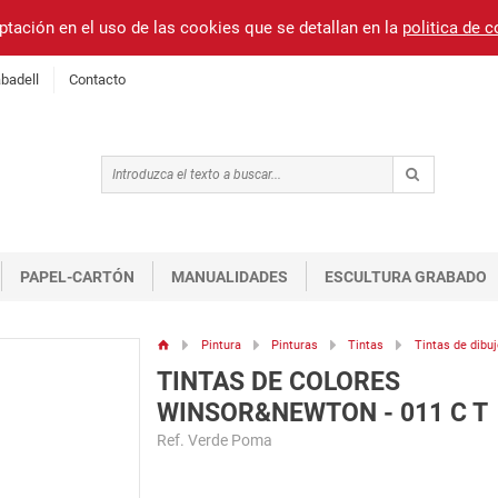
ptación en el uso de las cookies que se detallan en la
politica de 
badell
Contacto
PAPEL-CARTÓN
MANUALIDADES
ESCULTURA GRABADO
Pintura
Pinturas
Tintas
Tintas de dibuj
TINTAS DE COLORES
WINSOR&NEWTON - 011 C T
Ref. Verde Poma