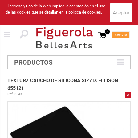
El acceso y uso de la Web implica la aceptación en el uso
de las cookies que se detallan en la
politica de cookies
.
0
Comprar
PRODUCTOS
TEXTURZ CAUCHO DE SILICONA SIZZIX ELLISON
655121
Ref. 3543