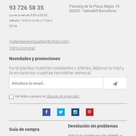
Passeig de la Plaça Major, 74
93 726 58 35
08202 - Sabadell Barcelona
Lunes a viernes: 9:00 a 20:30
Sábado: 10:00 a 13:45 y 17:00 a
20:30
materialesbellasartes@gmail.com
Cómo comprar
Novedades y promociones
No te pierdas nuestras novedades y ofertas, déjanos tu mail y
te enviaremos nuestras newsletter semanal.
He leído y acepto la
cláusula de privacidad.
Devolución sin problemas
Guía de compra
Haz tus compras sin miedo a