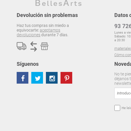
Devolución sin problemas
Datos 
93 726
Haz tus compras sin miedo a
equivocarte:
aceptamos
Lunes a vie
devoluciones
durante 7 días.
Sábado: 10:
a 20:30
materiale
Cómo com
Síguenos
Noveda
No te pie
déjanos t
newslett
He leí