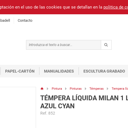
ptación en el uso de las cookies que se detallan en la
politica de 
badell
Contacto
PAPEL-CARTÓN
MANUALIDADES
ESCULTURA GRABADO
Pintura
Pinturas
Témperas
Tempera líq
TÉMPERA LÍQUIDA MILAN 1 
AZUL CYAN
Ref. 852