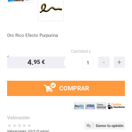
Oro Rico Efecto Purpurina
Cantidad x
4.
95 €
COMPRAR
Valoración
Danos tu opinión
Valoraciones:
0,0
/5 (
0
votos)