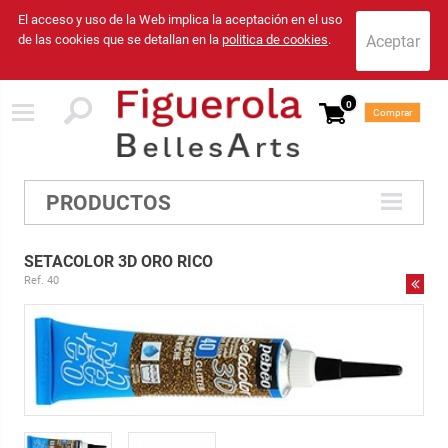
El acceso y uso de la Web implica la aceptación en el uso
de las cookies que se detallan en la
politica de cookies
.
0
Comprar
PRODUCTOS
SETACOLOR 3D ORO RICO
Ref. 40