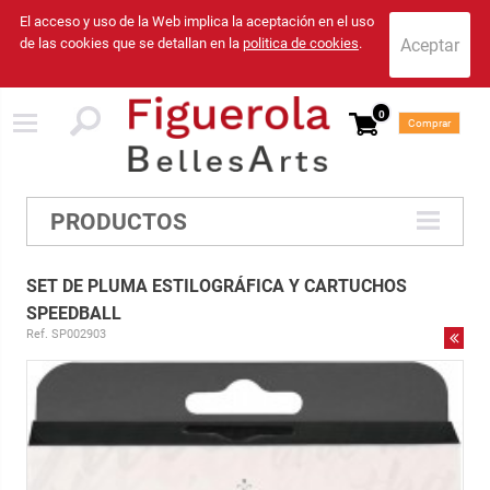
El acceso y uso de la Web implica la aceptación en el uso
de las cookies que se detallan en la
politica de cookies
.
0
Comprar
PRODUCTOS
SET DE PLUMA ESTILOGRÁFICA Y CARTUCHOS
SPEEDBALL
Ref. SP002903