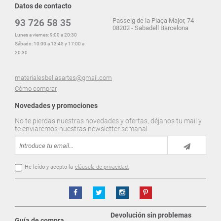
Datos de contacto
Passeig de la Plaça Major, 74
93 726 58 35
08202 - Sabadell Barcelona
Lunes a viernes: 9:00 a 20:30
Sábado: 10:00 a 13:45 y 17:00 a
20:30
materialesbellasartes@gmail.com
Cómo comprar
Novedades y promociones
No te pierdas nuestras novedades y ofertas, déjanos tu mail y
te enviaremos nuestras newsletter semanal.
He leído y acepto la
cláusula de privacidad.
Devolución sin problemas
Guía de compra