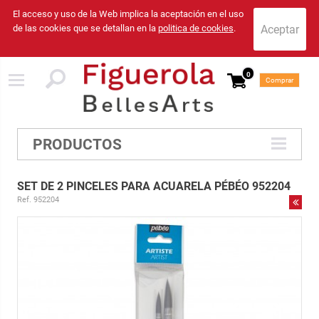
El acceso y uso de la Web implica la aceptación en el uso
de las cookies que se detallan en la
politica de cookies
.
0
Comprar
PRODUCTOS
SET DE 2 PINCELES PARA ACUARELA PÉBÉO 952204
Ref. 952204