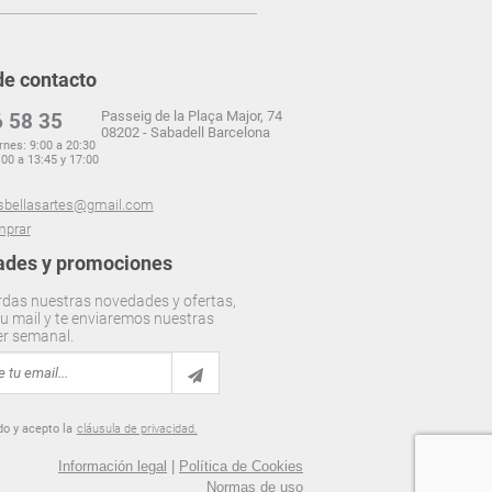
de contacto
Passeig de la Plaça Major, 74
 58 35
08202 - Sabadell Barcelona
rnes: 9:00 a 20:30
00 a 13:45 y 17:00
sbellasartes@gmail.com
prar
des y promociones
rdas nuestras novedades y ofertas,
u mail y te enviaremos nuestras
er semanal.
do y acepto la
cláusula de privacidad.
Información legal
|
Política de Cookies
Normas de uso