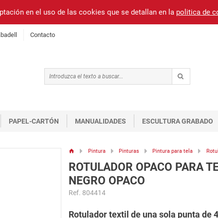
ptación en el uso de las cookies que se detallan en la
politica de 
badell
Contacto
PAPEL-CARTÓN
MANUALIDADES
ESCULTURA GRABADO
Pintura
Pinturas
Pintura para tela
Rotu
ROTULADOR OPACO PARA T
NEGRO OPACO
Ref. 804414
Rotulador textil de una sola punta de