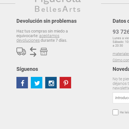
Devolución sin problemas
Datos 
93 726
Haz tus compras sin miedo a
equivocarte:
aceptamos
Lunes a vie
devoluciones
durante 7 días.
Sábado: 10:
a 20:30
materiale
Cómo com
Síguenos
Noveda
No te pie
déjanos t
newslett
He leí