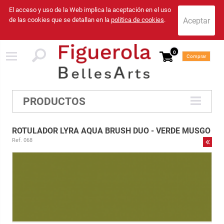
El acceso y uso de la Web implica la aceptación en el uso
de las cookies que se detallan en la
politica de cookies
.
0
Comprar
PRODUCTOS
ROTULADOR LYRA AQUA BRUSH DUO - VERDE MUSGO
Ref. 068