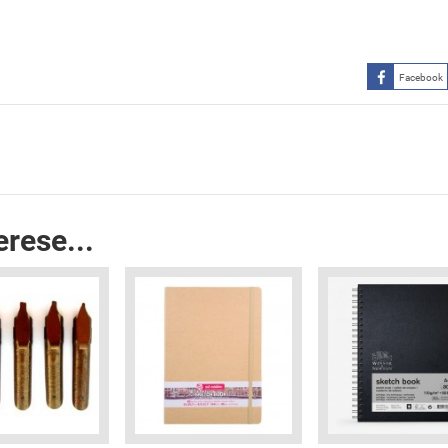
Facebook
erese...