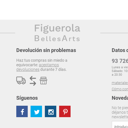
Devolución sin problemas
Datos 
93 726
Haz tus compras sin miedo a
equivocarte:
aceptamos
Lunes a vie
devoluciones
durante 7 días.
Sábado: 10:
a 20:30
materiale
Cómo com
Síguenos
Noveda
No te pie
déjanos t
newslett