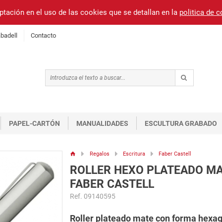
ptación en el uso de las cookies que se detallan en la
politica de 
badell
Contacto
PAPEL-CARTÓN
MANUALIDADES
ESCULTURA GRABADO
Regalos
Escritura
Faber Castell
ROLLER HEXO PLATEADO M
FABER CASTELL
Ref. 09140595
Roller plateado mate con forma hexa