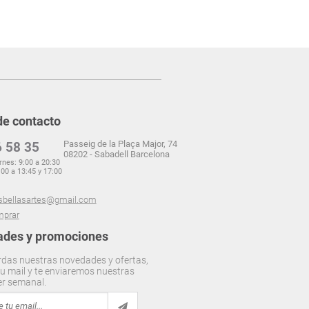
de contacto
Passeig de la Plaça Major, 74
 58 35
08202 - Sabadell Barcelona
rnes: 9:00 a 20:30
00 a 13:45 y 17:00
sbellasartes@gmail.com
prar
des y promociones
rdas nuestras novedades y ofertas,
u mail y te enviaremos nuestras
er semanal.