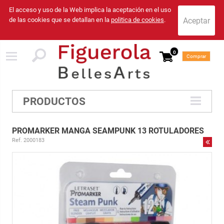
El acceso y uso de la Web implica la aceptación en el uso
de las cookies que se detallan en la
politica de cookies
.
0
Comprar
PRODUCTOS
PROMARKER MANGA SEAMPUNK 13 ROTULADORES
Ref. 2000183