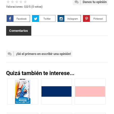
Danos tu opinión
Valoraciones:
0,0
/5 (
0
votos)
Facebook
Twitter
Instagram
Pinterest
Comentarios
¡Sé el primero en escribir una opinión!
Quizá también te interese...