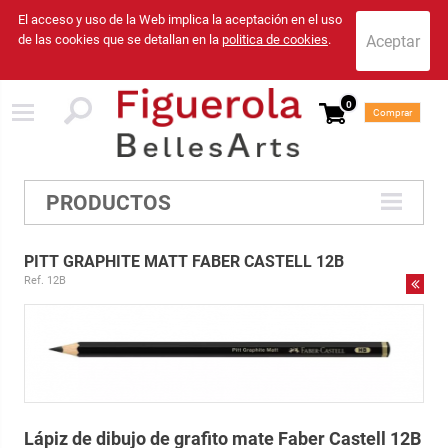
El acceso y uso de la Web implica la aceptación en el uso
de las cookies que se detallan en la
politica de cookies
.
0
Comprar
PRODUCTOS
PITT GRAPHITE MATT FABER CASTELL 12B
Ref. 12B
Lápiz de dibujo de grafito mate Faber Castell 12B