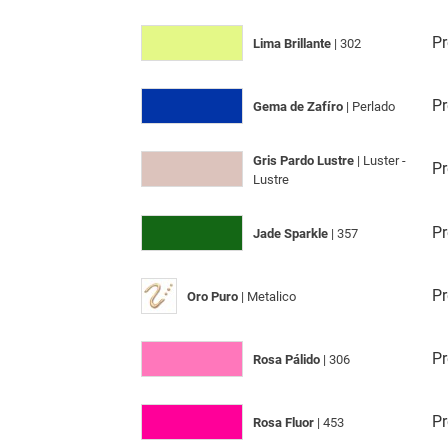
Pr
Lima Brillante
| 302
Pr
Gema de Zafíro
| Perlado
Gris Pardo Lustre
| Luster -
Pr
Lustre
Pr
Jade Sparkle
| 357
Pr
Oro Puro
| Metalico
Pr
Rosa Pálido
| 306
Pr
Rosa Fluor
| 453