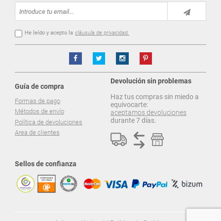
He leído y acepto la
cláusula de privacidad.
Devolución sin problemas
Guía de compra
Haz tus compras sin miedo a
Formas de pago
equivocarte:
Métodos de envío
aceptamos devoluciones
durante 7 días.
Política de devoluciones
Area de clientes
Sellos de confianza