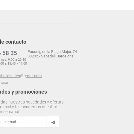
de contacto
Passeig de la Plaça Major, 74
 58 35
08202 - Sabadell Barcelona
rnes: 9:00 a 20:30
00 a 13:45 y 17:00
sbellasartes@gmail.com
prar
des y promociones
rdas nuestras novedades y ofertas,
u mail y te enviaremos nuestras
er semanal.