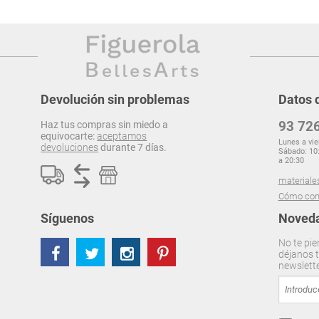
Devolución sin problemas
Datos 
93 726
Haz tus compras sin miedo a
equivocarte:
aceptamos
Lunes a vie
devoluciones
durante 7 días.
Sábado: 10:
a 20:30
materiale
Cómo com
Síguenos
Noveda
No te pie
déjanos t
newslett