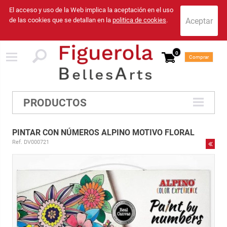
El acceso y uso de la Web implica la aceptación en el uso
de las cookies que se detallan en la
politica de cookies
.
0
Comprar
PRODUCTOS
PINTAR CON NÚMEROS ALPINO MOTIVO FLORAL
Ref. DV000721