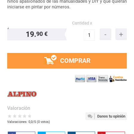
niños apasionados de las manualidades y DIY y que quieran
iniciarse en pintar por números.
Cantidad x
19.
90 €
COMPRAR
Valoración
Danos tu opinión
Valoraciones:
0,0
/5 (
0
votos)